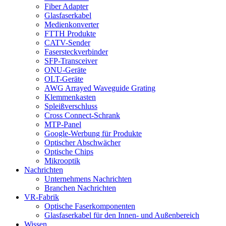
Fiber Adapter
Glasfaserkabel
Medienkonverter
FTTH Produkte
CATV-Sender
Fasersteckverbinder
SFP-Transceiver
ONU-Geräte
OLT-Geräte
AWG Arrayed Waveguide Grating
Klemmenkasten
Spleißverschluss
Cross Connect-Schrank
MTP-Panel
Google-Werbung für Produkte
Optischer Abschwächer
Optische Chips
Mikrooptik
Nachrichten
Unternehmens Nachrichten
Branchen Nachrichten
VR-Fabrik
Optische Faserkomponenten
Glasfaserkabel für den Innen- und Außenbereich
Wissen