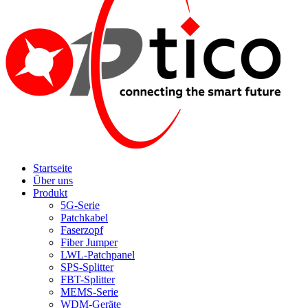
Startseite
Über uns
Produkt
5G-Serie
Patchkabel
Faserzopf
Fiber Jumper
LWL-Patchpanel
SPS-Splitter
FBT-Splitter
MEMS-Serie
WDM-Geräte