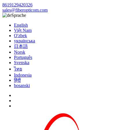
8619129420326
sales@fiberopticom.com
Sprache
English
Việt Nam
O'zbek
українська
日本語
Norsk
Português
Svenska
ไทย
Indonesia
हिंदी
bosanski