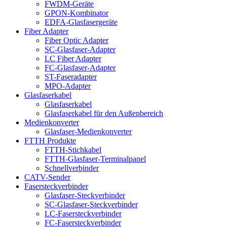
FWDM-Geräte
GPON-Kombinator
EDFA-Glasfasergeräte
Fiber Adapter
Fiber Optic Adapter
SC-Glasfaser-Adapter
LC Fiber Adapter
FC-Glasfaser-Adapter
ST-Faseradapter
MPO-Adapter
Glasfaserkabel
Glasfaserkabel
Glasfaserkabel für den Außenbereich
Medienkonverter
Glasfaser-Medienkonverter
FTTH Produkte
FTTH-Stichkabel
FTTH-Glasfaser-Terminalpanel
Schnellverbinder
CATV-Sender
Fasersteckverbinder
Glasfaser-Steckverbinder
SC-Glasfaser-Steckverbinder
LC-Fasersteckverbinder
FC-Fasersteckverbinder