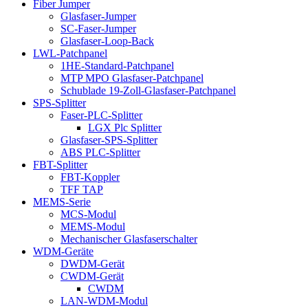
Fiber Jumper
Glasfaser-Jumper
SC-Faser-Jumper
Glasfaser-Loop-Back
LWL-Patchpanel
1HE-Standard-Patchpanel
MTP MPO Glasfaser-Patchpanel
Schublade 19-Zoll-Glasfaser-Patchpanel
SPS-Splitter
Faser-PLC-Splitter
LGX Plc Splitter
Glasfaser-SPS-Splitter
ABS PLC-Splitter
FBT-Splitter
FBT-Koppler
TFF TAP
MEMS-Serie
MCS-Modul
MEMS-Modul
Mechanischer Glasfaserschalter
WDM-Geräte
DWDM-Gerät
CWDM-Gerät
CWDM
LAN-WDM-Modul