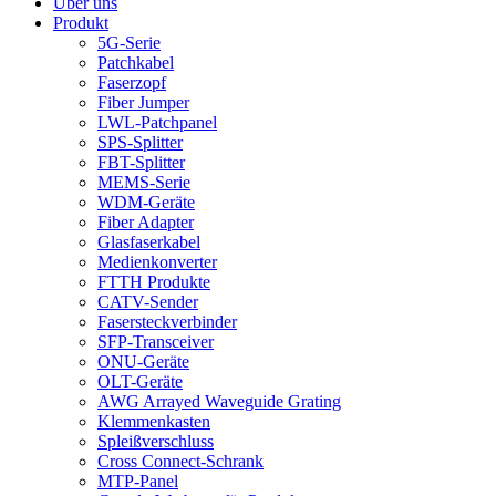
Über uns
Produkt
5G-Serie
Patchkabel
Faserzopf
Fiber Jumper
LWL-Patchpanel
SPS-Splitter
FBT-Splitter
MEMS-Serie
WDM-Geräte
Fiber Adapter
Glasfaserkabel
Medienkonverter
FTTH Produkte
CATV-Sender
Fasersteckverbinder
SFP-Transceiver
ONU-Geräte
OLT-Geräte
AWG Arrayed Waveguide Grating
Klemmenkasten
Spleißverschluss
Cross Connect-Schrank
MTP-Panel