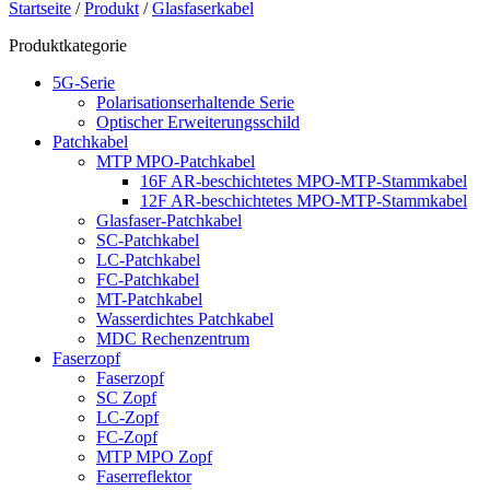
Startseite
/
Produkt
/
Glasfaserkabel
Produktkategorie
5G-Serie
Polarisationserhaltende Serie
Optischer Erweiterungsschild
Patchkabel
MTP MPO-Patchkabel
16F AR-beschichtetes MPO-MTP-Stammkabel
12F AR-beschichtetes MPO-MTP-Stammkabel
Glasfaser-Patchkabel
SC-Patchkabel
LC-Patchkabel
FC-Patchkabel
MT-Patchkabel
Wasserdichtes Patchkabel
MDC Rechenzentrum
Faserzopf
Faserzopf
SC Zopf
LC-Zopf
FC-Zopf
MTP MPO Zopf
Faserreflektor