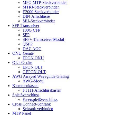
MPO MTP-Steckverbinder
MTRJ-Steckverbinder
E2000 Steckverbinder
DIN-Anschlüsse
MU-Steckverbinder
SFP-Transceiver
100G CFP
SFP
SFP+-Transceiver-Modul
QSFP
DAC AOC
ONU-Geräte
EPON ONU
OLT-Geräte
EPON OLT
GEPON OLT
AWG Arrayed Waveguide Grating
AWG-Modul
Klemmenkasten
FTTH-Anschlusskasten
Spleißverschluss
Faserspleißverschluss
Cross Connect-Schrank
Schrank verbinden
MTP-Panel