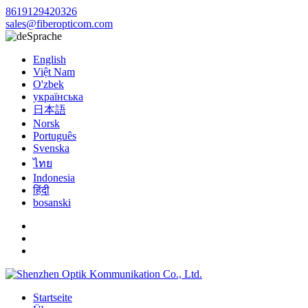
8619129420326
sales@fiberopticom.com
Sprache
English
Việt Nam
O'zbek
українська
日本語
Norsk
Português
Svenska
ไทย
Indonesia
हिंदी
bosanski
Startseite